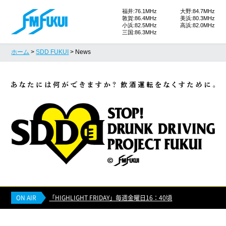
福井:76.1MHz
大野:84.7MHz
敦賀:86.4MHz
美浜:80.3MHz
小浜:82.5MHz
高浜:82.0MHz
三国:86.3MHz
ホーム
>
SDD FUKUI
> News
ON AIR
「HIGHLIGHT FRIDAY」毎週金曜日16：40頃