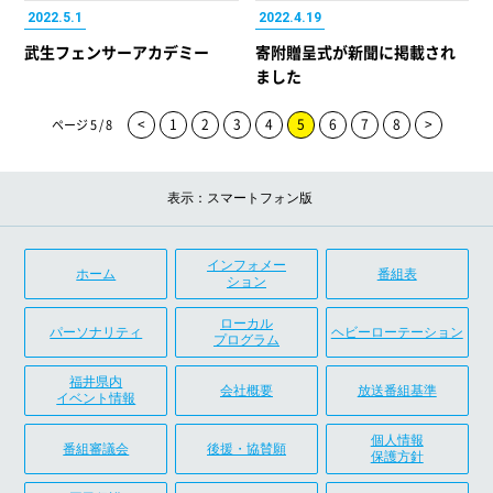
2022.5.1
2022.4.19
武生フェンサーアカデミー
寄附贈呈式が新聞に掲載され
ました
<
1
2
3
4
5
6
7
8
>
ページ 5 / 8
表示：スマートフォン版
インフォメー
ホーム
番組表
ション
ローカル
パーソナリティ
ヘビーローテーション
プログラム
福井県内
会社概要
放送番組基準
イベント情報
個人情報
番組審議会
後援・協賛願
保護方針